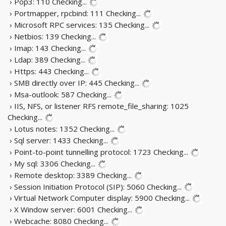
› Pop3: 110
Checking...
› Portmapper, rpcbind: 111
Checking...
› Microsoft RPC services: 135
Checking...
› Netbios: 139
Checking...
› Imap: 143
Checking...
› Ldap: 389
Checking...
› Https: 443
Checking...
› SMB directly over IP: 445
Checking...
› Msa-outlook: 587
Checking...
› IIS, NFS, or listener RFS remote_file_sharing: 1025
Checking...
› Lotus notes: 1352
Checking...
› Sql server: 1433
Checking...
› Point-to-point tunnelling protocol: 1723
Checking...
› My sql: 3306
Checking...
› Remote desktop: 3389
Checking...
› Session Initiation Protocol (SIP): 5060
Checking...
› Virtual Network Computer display: 5900
Checking...
› X Window server: 6001
Checking...
› Webcache: 8080
Checking...