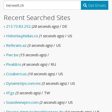
Get Emails
Recent Searched Sites
›
213.73.83.252
(28 seconds ago)
/ DE
›
Helvetia.phidias.co
(1 seconds ago)
/ US
›
Referans.az
(3 seconds ago)
/ US
›
Pwc.be
(15 seconds ago)
/
›
Pivaldi.ru
(4 seconds ago)
/ RU
›
Ccsabers.us
(10 seconds ago)
/ US
›
Dynamichps.com.mx
(3 seconds ago)
/ US
›
Xf.gs
(3 seconds ago)
/ TW
›
Soundviewpro.com
(2 seconds ago)
/ US
›
Dissing-timm.technetbloggers.de
(14 seconds ago)
/ US