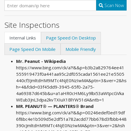
Scan Now
Site Inspections
Internal Links
Page Speed On Desktop
Page Speed On Mobile
Mobile Friendly
Mr. Peanut - Wikipedia
https://www.bing.com/ck/a?!&&p=b3b2a829764ee41
555919473f0a441aa95c2df055cada1561ee21e5505
440cf3JmltdHM9MTc4NjE0NzIwMA&ptn=3&ver=2&hs
h=4&fclid=03f45dd9-3945-65f0-2a75-
4a69387d645b&u=a1aHR0cHM6Ly9lbi53aWtpcGVka
WEub3JnL3dpa2kvTXIuX1BlYW51dA&ntb=1
MR. PEANUT® — PLANTERS® Brand
https://www.bing.com/ck/a?!&&p=00246edef0ed19df
6f8bc4e1b509d5e2df51a782acdd77bb678d3fbbb448
390cJmltdHM9MTc4NjE0NzIwMA&ptn=3&ver=2&hsh